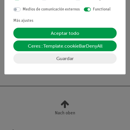
con poco esfuerzo
Medios de comunicación externos
Functional
Más ajustes
Volumen de suministro
Aceptar todo
Medios / Descargas
Ceres::Template.cookieBarDenyAll
Guardar
Envío gratuito a partir de 300,- €.
Nach oben