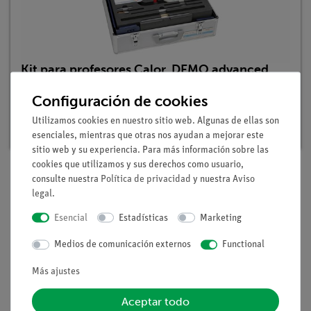
Kit para profesores Calor, DEMO advanced
Física
Configuración de cookies
Nº de artículo: 15530-88 | Tipo: Set
Utilizamos cookies en nuestro sitio web. Algunas de ellas son
Plazo de entrega:
3-4 semanas
esenciales, mientras que otras nos ayudan a mejorar este
sitio web y su experiencia. Para más información sobre las
cookies que utilizamos y sus derechos como usuario,
consulte nuestra
Política de privacidad
y nuestra
Aviso
legal
.
Volumen de suministro
Esencial
Estadísticas
Marketing
Medios / Descargas
Medios de comunicación externos
Functional
Más ajustes
Aceptar todo
Envío gratuito a partir de 300,- €.