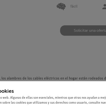
fácil
Solicitar una ofert
los alambres de los cables eléctricos en el hogar están rodeados 
hí, se incorporarán materiales metálicos y no metálicos a un circuit
ookies
io web. Algunas de ellas son esenciales, mientras que otras nos ayudan a mejo
e cocodrilo.
n sobre las cookies que utilizamos y sus derechos como usuario, consulte nu