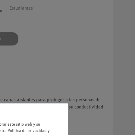
Estudiantes
a
de capas aislantes para proteger a las personas de
o eléctrico sencillo y se analizará su conductividad.
rar este sitio web y su
estra
Política de privacidad
y