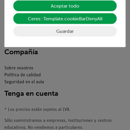
Aceptar todo
Resumen del servicio
Ceres::Template.cookieBarDenyAll
Descargas
Catálogos
Guardar
Seminarios web & vídeos
Servicio al cliente
Compañía
Sobre nosotros
Política de calidad
Seguridad en el aula
Tenga en cuenta
* Los precios están sujetos al IVA.
Sólo suministramos a empresas, instituciones y centros
educativos. No vendemos a particulares.