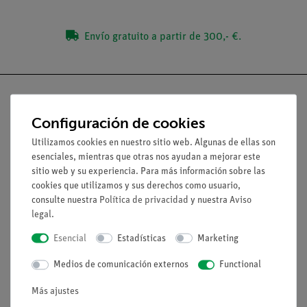
Envío gratuito a partir de 300,- €.
Configuración de cookies
Nach oben
Utilizamos cookies en nuestro sitio web. Algunas de ellas son
esenciales, mientras que otras nos ayudan a mejorar este
sitio web y su experiencia. Para más información sobre las
Aviso lega
cookies que utilizamos y sus derechos como usuario,
consulte nuestra
Política de privacidad
y nuestra
Aviso
legal
.
Contacto
Esencial
Estadísticas
Marketing
Condiciones comerciales generales
Declaración de privacidad
Medios de comunicación externos
Functional
Pie de imprenta
Más ajustes
Servicio