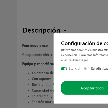
Descripción
Configuración de c
Funciones y uso
Utilizamos cookies en nuestro sit
Componente eléctrico para experimentos de introduc
experiencia. Para más informació
nuestra
Aviso legal
.
Equipo y especificaciones técnicas
Esencial
Estadística
En carcasa de plástico (mm) 37 x 18 x 22.
Con tapones de 4 mm a 19 mm de distancia.
Resistencia: 5 Ohm.
Aceptar todo
Capacidad de carga: 2 W.
Tolerancia: 5 %.
Tensión máxima permitida: 60 V DC y 30 V AC