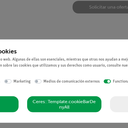
Solicitar una ofert
ookies
io web. Algunas de ellas son esenciales, mientras que otras nos ayudan a mejo
ción.
n sobre las cookies que utilizamos y sus derechos como usuario, consulte nu
s
Marketing
Medios de comunicación externos
Function
Ceres::Template.cookieBarDe
nyAll