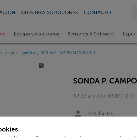
CACIÓN
NUESTRAS SOLUCIONES
CONTACTO
ada
Equipo y accesorios
Sensores & Software
Exper
el campo magnético
SONDA P. CAMPO MAGNETICO
SONDA P. CAMP
Nº de artículo: 06309-00 | 
Estudiantes
ookies