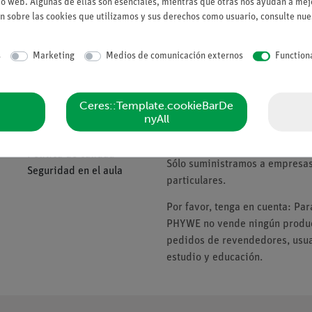
io web. Algunas de ellas son esenciales, mientras que otras nos ayudan a mejo
Solicitar una ofert
n sobre las cookies que utilizamos y sus derechos como usuario, consulte nu
s
Marketing
Medios de comunicación externos
Function
Compañía
Tenga en cuenta
Ceres::Template.cookieBarDe
nyAll
Sobre nosotros
* Los precios están sujetos al I
Política de calidad
Sólo suministramos a empresas,
Seguridad en el aula
particulares.
Por favor, tenga en cuenta: Pa
PHYWE no vende ningún product
pedidos de revendedores, usuar
estudio y educación.