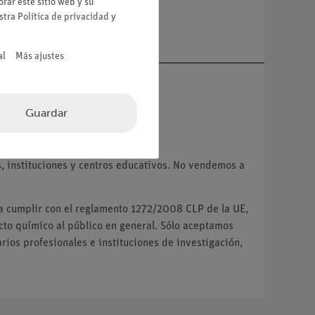
rar este sitio web y su
a
estra
Política de privacidad
y
al
Más ajustes
Guardar
VA.
 instituciones y centros educativos. No vendemos a
ra cumplir con el reglamento 1272/2008 CLP de la UE,
o químico al público en general. Sólo aceptamos
ios profesionales e instituciones de investigación,