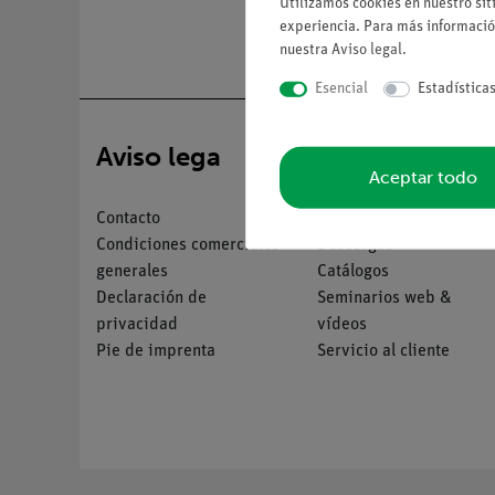
Utilizamos cookies en nuestro sit
experiencia. Para más informació
nuestra
Aviso legal
.
Esencial
Estadística
Aviso lega
Servicio
Aceptar todo
Contacto
Resumen del servicio
Condiciones comerciales
Descargas
generales
Catálogos
Declaración de
Seminarios web &
privacidad
vídeos
Pie de imprenta
Servicio al cliente