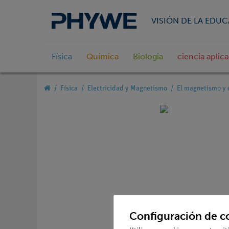
VISIÓN DE LA EDU
Física
Química
Biologia
ciencia aplic
Física
Electricidad y Magnetismo
El magnetismo y 
Configuración de c