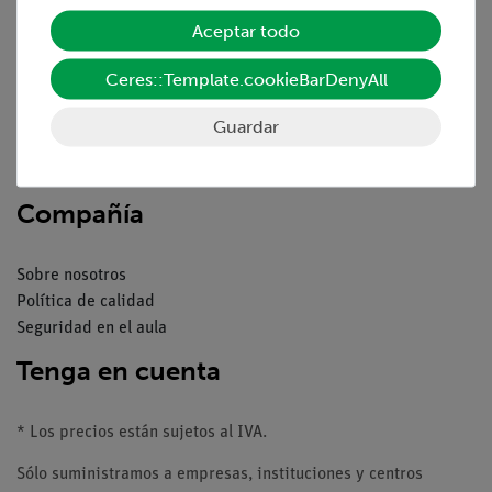
Servicio
Aceptar todo
Resumen del servicio
Ceres::Template.cookieBarDenyAll
Descargas
Catálogos
Guardar
Seminarios web & vídeos
Servicio al cliente
Compañía
Sobre nosotros
Política de calidad
Seguridad en el aula
Tenga en cuenta
* Los precios están sujetos al IVA.
Sólo suministramos a empresas, instituciones y centros