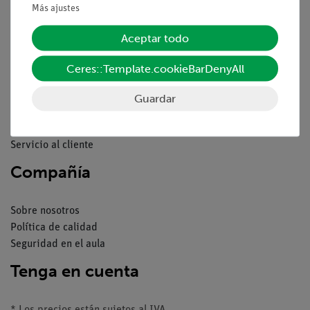
Más ajustes
Pie de imprenta
Servicio
Aceptar todo
Ceres::Template.cookieBarDenyAll
Resumen del servicio
Descargas
Guardar
Catálogos
Seminarios web & vídeos
Servicio al cliente
Compañía
Sobre nosotros
Política de calidad
Seguridad en el aula
Tenga en cuenta