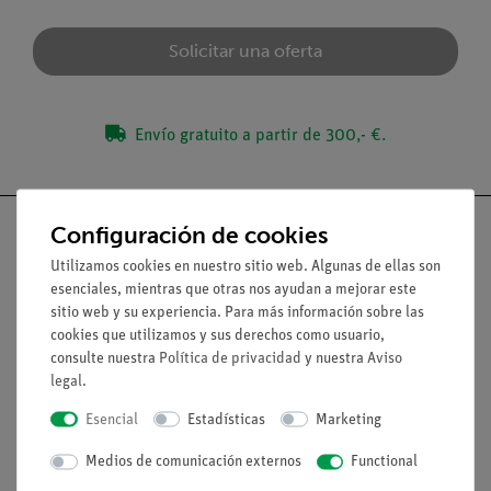
Solicitar una oferta
Envío gratuito a partir de 300,- €.
Configuración de cookies
Utilizamos cookies en nuestro sitio web. Algunas de ellas son
esenciales, mientras que otras nos ayudan a mejorar este
Nach oben
sitio web y su experiencia. Para más información sobre las
cookies que utilizamos y sus derechos como usuario,
consulte nuestra
Política de privacidad
y nuestra
Aviso
Aviso lega
legal
.
Esencial
Estadísticas
Marketing
Contacto
Condiciones comerciales generales
Medios de comunicación externos
Functional
Declaración de privacidad