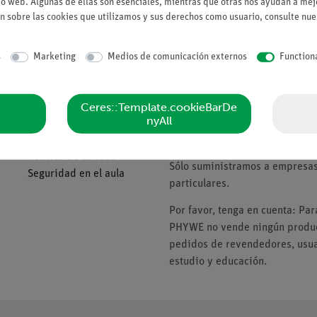
io web. Algunas de ellas son esenciales, mientras que otras nos ayudan a mejo
Solicitar una ofert
n sobre las cookies que utilizamos y sus derechos como usuario, consulte nu
s
Marketing
Medios de comunicación externos
Function
Compañía
Tenga en cuenta
Ceres::Template.cookieBarDe
nyAll
Sobre nosotros
* Los precios están sujetos al I
Política de calidad
Sólo suministramos a empresas,
Seguridad en el aula
particulares.
Por favor, tenga en cuenta: Pa
PHYWE no vende ningún product
pedidos de revendedores, usuar
estudio y educación.