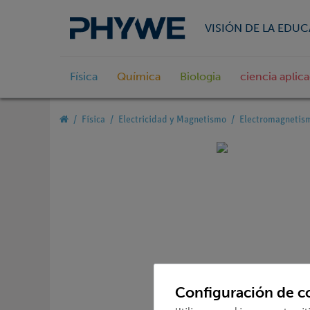
VISIÓN DE LA EDU
Física
Química
Biologia
ciencia aplic
Física
Electricidad y Magnetismo
Electromagnetism
Configuración de c