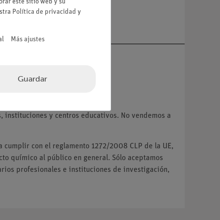
rar este sitio web y su
a
estra
Política de privacidad
y
al
Más ajustes
Guardar
VA.
 instituciones y centros educativos. No vendemos a
ra cumplir con el reglamento 1272/2008 CLP de la UE,
o químico al público en general. Sólo aceptamos
ios profesionales e instituciones de investigación,