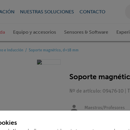
CACIÓN
NUESTRAS SOLUCIONES
CONTACTO
ada
Equipo y accesorios
Sensores & Software
Exper
o e inducción
Soporte magnético, d=18 mm
Soporte magnéti
Nº de artículo: 09476-10 | 
Maestros/Profesores
ookies