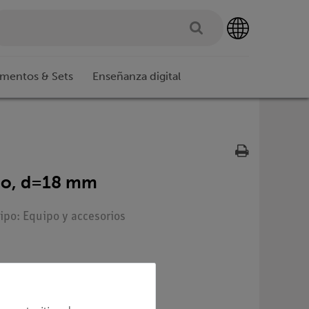
imentos & Sets
Enseñanza digital
co, d=18 mm
Tipo: Equipo y accesorios