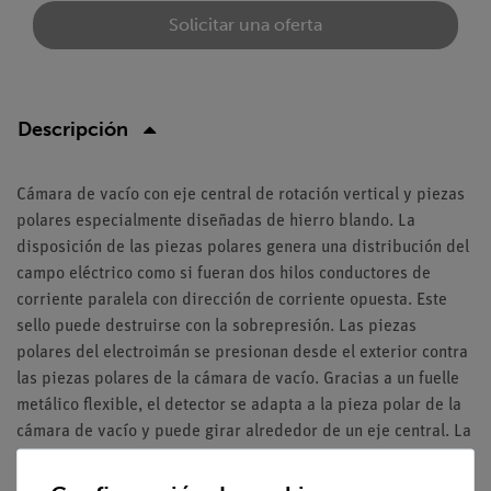
Solicitar una oferta
Descripción
Cámara de vacío con eje central de rotación vertical y piezas
polares especialmente diseñadas de hierro blando. La
disposición de las piezas polares genera una distribución del
campo eléctrico como si fueran dos hilos conductores de
corriente paralela con dirección de corriente opuesta. Este
sello puede destruirse con la sobrepresión. Las piezas
polares del electroimán se presionan desde el exterior contra
las piezas polares de la cámara de vacío. Gracias a un fuelle
metálico flexible, el detector se adapta a la pieza polar de la
cámara de vacío y puede girar alrededor de un eje central. La
calidad del análisis magnético determina la precisión del
experimento de SternGerlach, por lo que las piezas mecánicas