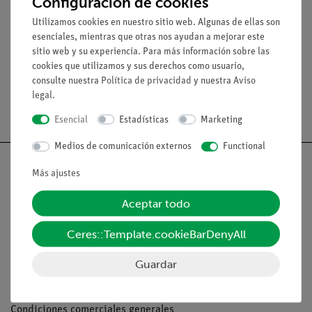
Configuración de cookies
están fabricadas y alineadas con gran precisión: 2,5
Utilizamos cookies en nuestro sitio web. Algunas de ellas son
mmDimensiones H × W × D (mm):150 × 580 × 165Masa: 4700
esenciales, mientras que otras nos ayudan a mejorar este
g
sitio web y su experiencia. Para más información sobre las
cookies que utilizamos y sus derechos como usuario,
consulte nuestra
Política de privacidad
y nuestra
Aviso
legal
.
Envío gratuito a partir de 300,- €.
Esencial
Estadísticas
Marketing
Medios de comunicación externos
Functional
Más ajustes
Aceptar todo
Nach oben
Ceres::Template.cookieBarDenyAll
Aviso lega
Guardar
Contacto
Condiciones comerciales generales