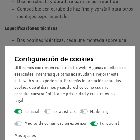
Diseño robusto y duradero para un uso repetido
Compatible con el tubo de haz fino y versátil para otros
montajes experimentales
Especificaciones técnicas
Dos bobinas idénticas, cada una montada sobre una
base
Conectores de seguridad de 4 mm
Configuración de cookies
Conectores transversales desmontables
Utilizamos cookies en nuestro sitio web. Algunas de ellas son
Diámetro de la bobina: 300 mm
esenciales, mientras que otras nos ayudan a mejorar este
Número de espiras por bobina: 124
sitio web y su experiencia. Para más información sobre las
Corriente máxima continua: 5 A
cookies que utilizamos y sus derechos como usuario,
Densidad de flujo magnético máxima (5 A): 3,7 mT
consulte nuestra
Política de privacidad
y nuestra
Aviso
legal
.
Esencial
Estadísticas
Marketing
Experimentos
Medios de comunicación externos
Functional
Medios / Descargas
Más ajustes