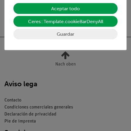
Aceptar todo
Ceres::Template.cookieBarDenyAll
Envío gratuito a partir de 300,- €.
Guardar
Nach oben
Aviso lega
Contacto
Condiciones comerciales generales
Declaración de privacidad
Pie de imprenta