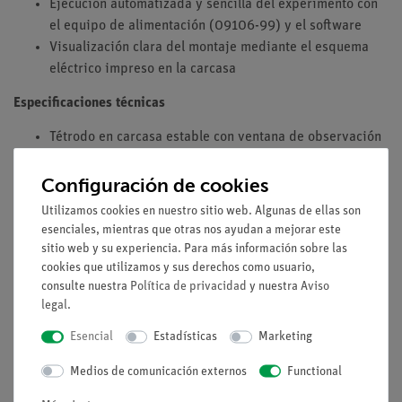
Ejecución automatizada y sencilla del experimento con
el equipo de alimentación (09106-99) y el software
Visualización clara del montaje mediante el esquema
eléctrico impreso en la carcasa
Especificaciones técnicas
Tétrodo en carcasa estable con ventana de observación
Tensión U1: 99,9 V
Tensión U2: 4,0 V
Configuración de cookies
Tensión U3: 5,0 V
Utilizamos cookies en nuestro sitio web. Algunas de ellas son
Tensión de calentamiento UH: 4,3 V
esenciales, mientras que otras nos ayudan a mejorar este
Corriente máxima de salida: 10 µA
sitio web y su experiencia. Para más información sobre las
cookies que utilizamos y sus derechos como usuario,
consulte nuestra
Política de privacidad
y nuestra
Aviso
legal
.
Experimentos
Esencial
Estadísticas
Marketing
Accesorios
Medios de comunicación externos
Functional