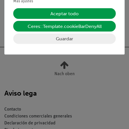
Más ajustes
Medios / Descargas
Aceptar todo
Ceres::Template.cookieBarDenyAll
Envío gratuito a partir de 300,- €.
Guardar
Nach oben
Aviso lega
Contacto
Condiciones comerciales generales
Declaración de privacidad