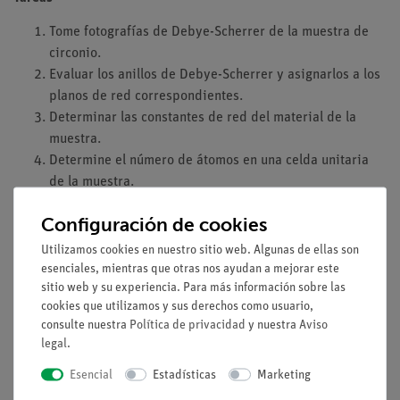
Tome fotografías de Debye-Scherrer de la muestra de
circonio.
Evaluar los anillos de Debye-Scherrer y asignarlos a los
planos de red correspondientes.
Determinar las constantes de red del material de la
muestra.
Determine el número de átomos en una celda unitaria
de la muestra.
Lo que puedes aprender sobre
Configuración de cookies
Celdas de cristal
Utilizamos cookies en nuestro sitio web. Algunas de ellas son
esenciales, mientras que otras nos ayudan a mejorar este
sistemas de cristales
sitio web y su experiencia. Para más información sobre las
red recíproca
cookies que utilizamos y sus derechos como usuario,
índices de Miller
consulte nuestra
Política de privacidad
y nuestra
Aviso
amplitud de la estructura
legal
.
factor de forma atómico
Esencial
Estadísticas
Marketing
Dispersión de Bragg