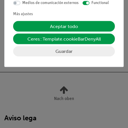
Medios de comunicación externos
Functional
Volumen de suministro
Más ajustes
Aceptar todo
Medios / Descargas
Ceres::Template.cookieBarDenyAll
Guardar
Envío gratuito a partir de 300,- €.
Nach oben
Aviso lega