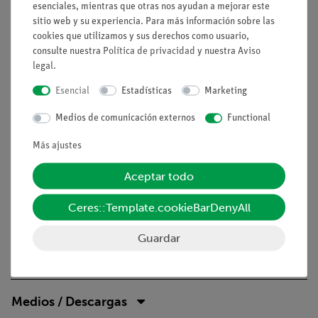
esenciales, mientras que otras nos ayudan a mejorar este
Se incluye una varilla de soporte para fijar el
sitio web y su experiencia. Para más información sobre las
dispositivo (con rosca, atornillable)
cookies que utilizamos y sus derechos como usuario,
consulte nuestra
Política de privacidad
y nuestra
Aviso
Accesorios necesarios
legal
.
Se necesita uno de los siguientes contadores:
Esencial
Estadísticas
Marketing
Contador Geiger-Müller 13606-99
Medios de comunicación externos
Functional
o Contador Universal 13601-99
o Cobra4 Sensor-Unit Radioactivity (Cobra4 interface
Más ajustes
required)
Aceptar todo
Ceres::Template.cookieBarDenyAll
Volumen de suministro
Guardar
Accesorios
Medios / Descargas