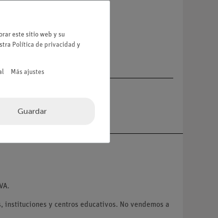
a
rar este sitio web y su
estra
Política de privacidad
y
al
Más ajustes
Guardar
VA.
 instituciones y centros educativos. No vendemos a