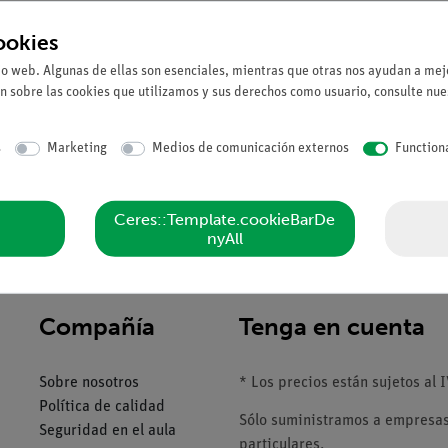
Solicitar una ofert
ookies
io web. Algunas de ellas son esenciales, mientras que otras nos ayudan a mejo
n sobre las cookies que utilizamos y sus derechos como usuario, consulte nu
s
Marketing
Medios de comunicación externos
Function
Ceres::Template.cookieBarDe
nyAll
Compañía
Tenga en cuenta
Sobre nosotros
* Los precios están sujetos al I
Política de calidad
Sólo suministramos a empresas,
Seguridad en el aula
particulares.