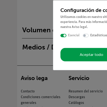
Configuración de c
Utilizamos cookies en nuestro sit
experiencia. Para más informació
nuestra
Aviso legal
.
Volumen de suministro
Esencial
Estadística
Medios / Descargas
Aceptar todo
Aviso lega
Servicio
Contacto
Resumen del servicio
Condiciones comerciales
Descargas
generales
Catálogos