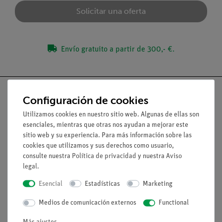
Solicitar una oferta
Envío gratuito a partir de 300,- €.
Configuración de cookies
Utilizamos cookies en nuestro sitio web. Algunas de ellas son
Nach oben
esenciales, mientras que otras nos ayudan a mejorar este
sitio web y su experiencia. Para más información sobre las
cookies que utilizamos y sus derechos como usuario,
Aviso lega
consulte nuestra
Política de privacidad
y nuestra
Aviso
legal
.
Contacto
Esencial
Estadísticas
Marketing
Condiciones comerciales generales
Medios de comunicación externos
Functional
Declaración de privacidad
Pie de imprenta
Más ajustes