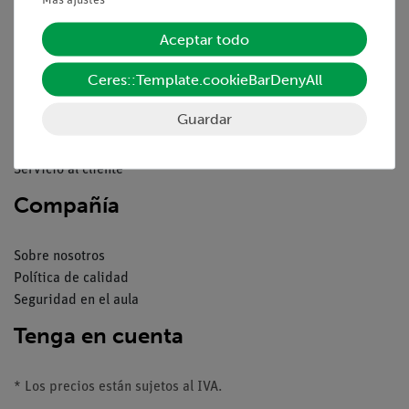
Servicio
Aceptar todo
Ceres::Template.cookieBarDenyAll
Resumen del servicio
Descargas
Guardar
Catálogos
Seminarios web & vídeos
Servicio al cliente
Compañía
Sobre nosotros
Política de calidad
Seguridad en el aula
Tenga en cuenta
* Los precios están sujetos al IVA.