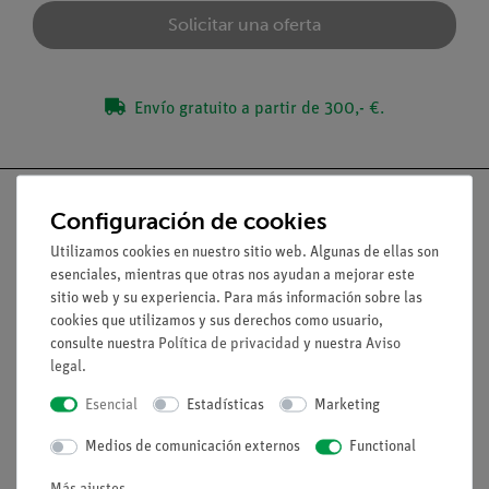
Solicitar una oferta
Envío gratuito a partir de 300,- €.
Configuración de cookies
Utilizamos cookies en nuestro sitio web. Algunas de ellas son
Nach oben
esenciales, mientras que otras nos ayudan a mejorar este
sitio web y su experiencia. Para más información sobre las
cookies que utilizamos y sus derechos como usuario,
Aviso lega
consulte nuestra
Política de privacidad
y nuestra
Aviso
legal
.
Contacto
Esencial
Estadísticas
Marketing
Condiciones comerciales generales
Medios de comunicación externos
Functional
Declaración de privacidad
Pie de imprenta
Más ajustes