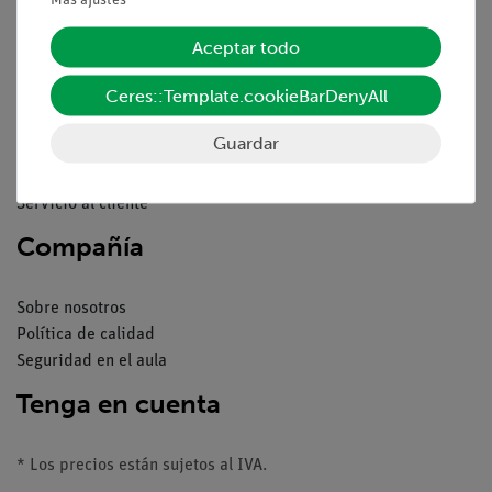
Servicio
Aceptar todo
Ceres::Template.cookieBarDenyAll
Resumen del servicio
Descargas
Guardar
Catálogos
Seminarios web & vídeos
Servicio al cliente
Compañía
Sobre nosotros
Política de calidad
Seguridad en el aula
Tenga en cuenta
* Los precios están sujetos al IVA.