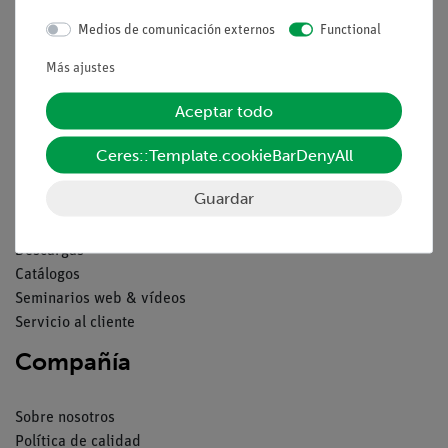
Aviso lega
Medios de comunicación externos
Functional
Contacto
Más ajustes
Condiciones comerciales generales
Declaración de privacidad
Aceptar todo
Pie de imprenta
Ceres::Template.cookieBarDenyAll
Servicio
Guardar
Resumen del servicio
Descargas
Catálogos
Seminarios web & vídeos
Servicio al cliente
Compañía
Sobre nosotros
Política de calidad