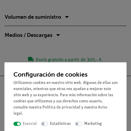
Volumen de suministro
Medios / Descargas
Envío gratuito a partir de 300,- €.
Configuración de cookies
Utilizamos cookies en nuestro sitio web. Algunas de ellas son
esenciales, mientras que otras nos ayudan a mejorar este
sitio web y su experiencia. Para más información sobre las
cookies que utilizamos y sus derechos como usuario,
Nach oben
consulte nuestra
Política de privacidad
y nuestra
Aviso
legal
.
Aviso lega
Esencial
Estadísticas
Marketing