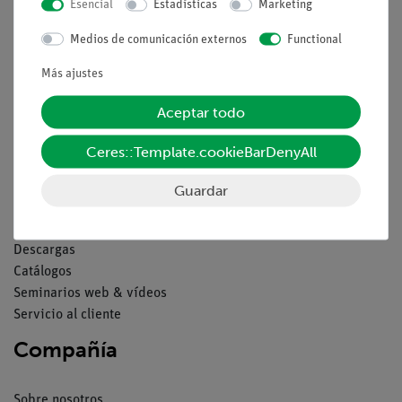
Esencial
Estadísticas
Marketing
Aviso lega
Medios de comunicación externos
Functional
Más ajustes
Contacto
Condiciones comerciales generales
Aceptar todo
Declaración de privacidad
Pie de imprenta
Ceres::Template.cookieBarDenyAll
Servicio
Guardar
Resumen del servicio
Descargas
Catálogos
Seminarios web & vídeos
Servicio al cliente
Compañía
Sobre nosotros