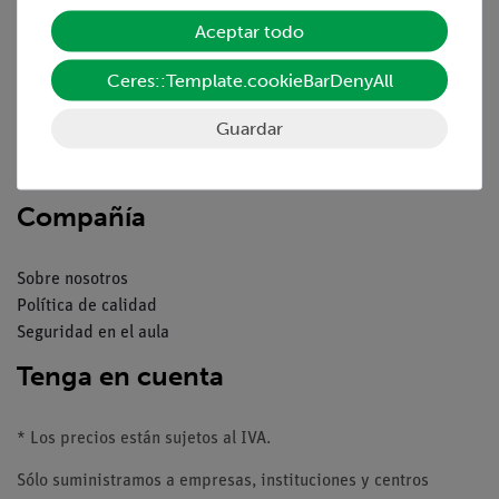
Servicio
Aceptar todo
Resumen del servicio
Ceres::Template.cookieBarDenyAll
Descargas
Catálogos
Guardar
Seminarios web & vídeos
Servicio al cliente
Compañía
Sobre nosotros
Política de calidad
Seguridad en el aula
Tenga en cuenta
* Los precios están sujetos al IVA.
Sólo suministramos a empresas, instituciones y centros