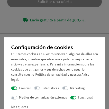
Solicitar una oferta
Envío gratuito a partir de 300,- €.
Configuración de cookies
Utilizamos cookies en nuestro sitio web. Algunas de ellas son
Nach oben
esenciales, mientras que otras nos ayudan a mejorar este
sitio web y su experiencia. Para más información sobre las
cookies que utilizamos y sus derechos como usuario,
Aviso lega
consulte nuestra
Política de privacidad
y nuestra
Aviso
legal
.
Contacto
Esencial
Estadísticas
Marketing
Condiciones comerciales generales
Medios de comunicación externos
Functional
Declaración de privacidad
Pie de imprenta
Más ajustes