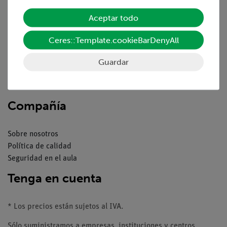
Servicio
Aceptar todo
Resumen del servicio
Ceres::Template.cookieBarDenyAll
Descargas
Guardar
Catálogos
Seminarios web & vídeos
Servicio al cliente
Compañía
Sobre nosotros
Política de calidad
Seguridad en el aula
Tenga en cuenta
* Los precios están sujetos al IVA.
Sólo suministramos a empresas, instituciones y centros