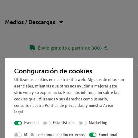
Medios / Descargas
Envío gratuito a partir de 300,- €.
Configuración de cookies
Utilizamos cookies en nuestro sitio web. Algunas de ellas son
esenciales, mientras que otras nos ayudan a mejorar este
sitio web y su experiencia. Para más información sobre las
Nach oben
cookies que utilizamos y sus derechos como usuario,
consulte nuestra
Política de privacidad
y nuestra
Aviso
legal
.
Aviso lega
Esencial
Estadísticas
Marketing
Contacto
Medios de comunicación externos
Functional