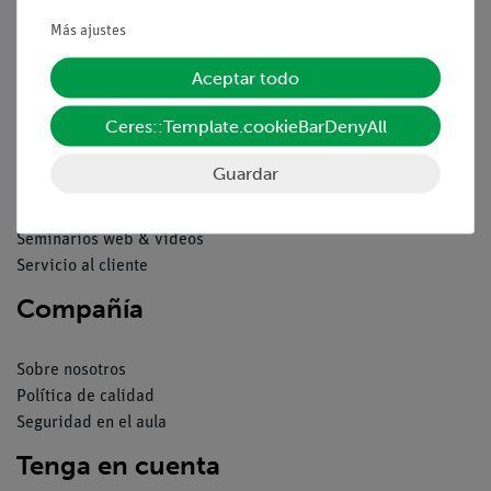
Condiciones comerciales generales
Declaración de privacidad
Más ajustes
Pie de imprenta
Aceptar todo
Servicio
Ceres::Template.cookieBarDenyAll
Resumen del servicio
Guardar
Descargas
Catálogos
Seminarios web & vídeos
Servicio al cliente
Compañía
Sobre nosotros
Política de calidad
Seguridad en el aula
Tenga en cuenta