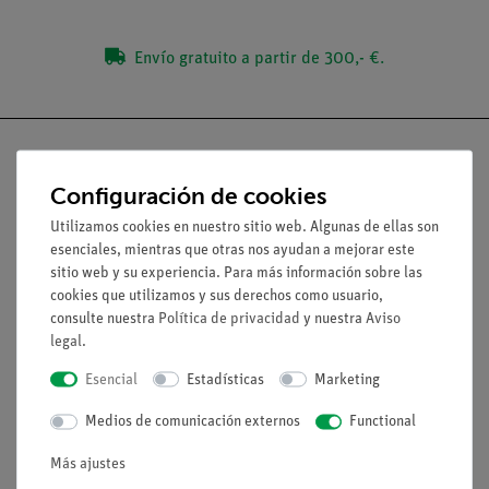
Envío gratuito a partir de 300,- €.
Configuración de cookies
Nach oben
Utilizamos cookies en nuestro sitio web. Algunas de ellas son
esenciales, mientras que otras nos ayudan a mejorar este
sitio web y su experiencia. Para más información sobre las
Aviso lega
cookies que utilizamos y sus derechos como usuario,
consulte nuestra
Política de privacidad
y nuestra
Aviso
legal
.
Contacto
Esencial
Estadísticas
Marketing
Condiciones comerciales generales
Declaración de privacidad
Medios de comunicación externos
Functional
Pie de imprenta
Más ajustes
Servicio