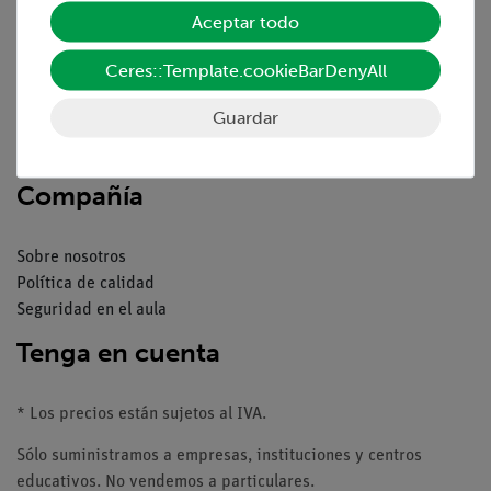
Aceptar todo
Resumen del servicio
Ceres::Template.cookieBarDenyAll
Descargas
Catálogos
Guardar
Seminarios web & vídeos
Servicio al cliente
Compañía
Sobre nosotros
Política de calidad
Seguridad en el aula
Tenga en cuenta
* Los precios están sujetos al IVA.
Sólo suministramos a empresas, instituciones y centros
educativos. No vendemos a particulares.