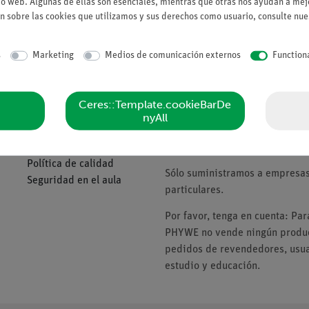
io web. Algunas de ellas son esenciales, mientras que otras nos ayudan a mejo
n sobre las cookies que utilizamos y sus derechos como usuario, consulte nu
Solicitar una ofert
s
Marketing
Medios de comunicación externos
Function
Ceres::Template.cookieBarDe
Compañía
Tenga en cuenta
nyAll
Sobre nosotros
* Los precios están sujetos al I
Política de calidad
Sólo suministramos a empresas,
Seguridad en el aula
particulares.
Por favor, tenga en cuenta: Pa
PHYWE no vende ningún product
pedidos de revendedores, usuar
estudio y educación.