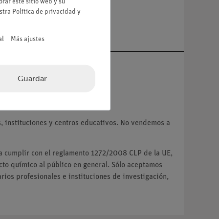
rar este sitio web y su
estra
Política de privacidad
y
a
al
Más ajustes
Guardar
VA.
 instituciones y centros educativos. No vendemos a
ra cumplir con el reglamento 1272/2008 CLP de la UE,
o químico al público en general. Sólo aceptamos
ios profesionales e instituciones de investigación,