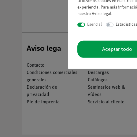
Utilizamos cookies en nuestro sit
experiencia. Para más informació
nuestra
Aviso legal
.
Esencial
Estadística
Aviso lega
Servicio
Aceptar todo
Contacto
Resumen del servicio
Condiciones comerciales
Descargas
generales
Catálogos
Declaración de
Seminarios web &
privacidad
vídeos
Pie de imprenta
Servicio al cliente