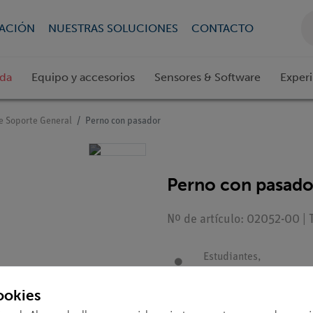
CACIÓN
NUESTRAS SOLUCIONES
CONTACTO
ada
Equipo y accesorios
Sensores & Software
Exper
e Soporte General
Perno con pasador
Perno con pasado
Nº de artículo: 02052-00 | 
Estudiantes,
Maestros/Profesores
ookies