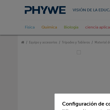
VISIÓN DE LA EDU
Física
Química
Biologia
ciencia aplic
Equipo y accesorios
Trípodes y Tableros
Material d
Configuración de c