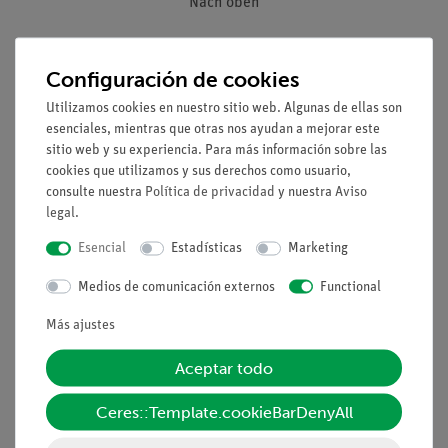
Nach oben
Aviso lega
Configuración de cookies
Utilizamos cookies en nuestro sitio web. Algunas de ellas son
Contacto
esenciales, mientras que otras nos ayudan a mejorar este
Condiciones comerciales generales
sitio web y su experiencia. Para más información sobre las
cookies que utilizamos y sus derechos como usuario,
Declaración de privacidad
consulte nuestra
Política de privacidad
y nuestra
Aviso
Pie de imprenta
legal
.
Servicio
Esencial
Estadísticas
Marketing
Medios de comunicación externos
Functional
Resumen del servicio
Descargas
Más ajustes
Catálogos
Seminarios web & vídeos
Aceptar todo
Servicio al cliente
Ceres::Template.cookieBarDenyAll
Compañía