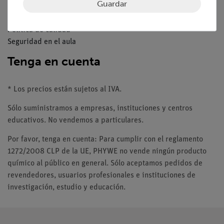
Guardar
Sobre nosotros
Política de calidad
Seguridad en el aula
Tenga en cuenta
* Los precios están sujetos al IVA.
Sólo suministramos a empresas, instituciones y centros
educativos. No vendemos a particulares.
Por favor, tenga en cuenta: Para cumplir con el reglamento
1272/2008 CLP de la UE, PHYWE no vende ningún producto
químico al público en general. Sólo aceptamos pedidos de
revendedores, usuarios profesionales e instituciones de
investigación, estudio y educación.