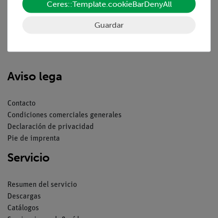
Ceres::Template.cookieBarDenyAll
Guardar
Nach oben
Aviso lega
Contacto
Condiciones comerciales generales
Declaración de privacidad
Pie de imprenta
Servicio
Resumen del servicio
Descargas
Catálogos