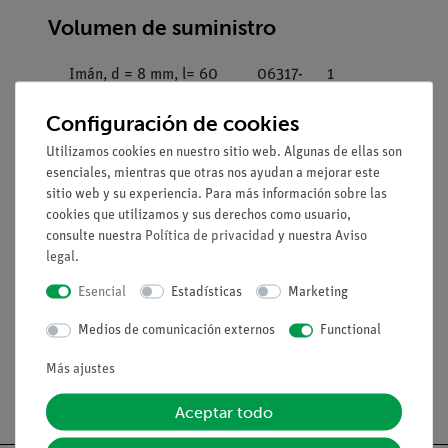
Volumen de suministro
Imán, d = 8 mm, l= 60
06317-
1
mm
00
Configuración de cookies
Alambre de hierro,
06343-
1
Utilizamos cookies en nuestro sitio web. Algunas de ellas son
entallado, 2 kg
03
esenciales, mientras que otras nos ayudan a mejorar este
sitio web y su experiencia. Para más información sobre las
Rociador de polvo de
06305-
1
cookies que utilizamos y sus derechos como usuario,
hierro, 20 ml
10
consulte nuestra
Política de privacidad
y nuestra
Aviso
legal
.
BRUJULA DE BOLSILLO
06350-
1
Esencial
Estadísticas
Marketing
10
Medios de comunicación externos
Functional
Más ajustes
Aceptar todo