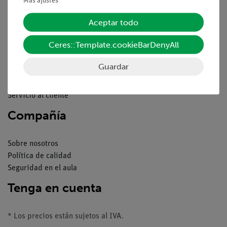
Más ajustes
Servicio
Aceptar todo
Ceres::Template.cookieBarDenyAll
Resumen del servicio
Descargas
Guardar
Catálogos
Seminarios web & vídeos
Servicio al cliente
Compañía
Sobre nosotros
Política de calidad
Seguridad en el aula
Tenga en cuenta
* Los precios están sujetos al IVA.