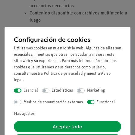
accesorios necesarios
Contenido disponible con archivos multimedia a
juego
Configuración de cookies
Volumen de suministro
Utilizamos cookies en nuestro sitio web. Algunas de ellas son
esenciales, mientras que otras nos ayudan a mejorar este
Microscopio PHYWE binocular para
MIC-
1
sitio web y su experiencia. Para más información sobre las
estudiantes , 1000x,
129A
cookies que utilizamos y sus derechos como usuario,
consulte nuestra
Política de privacidad
y nuestra
Aviso
Portaobjetos, 76mm x 26mm, 50
64691-
1
legal
.
piezas
00
Esencial
Estadísticas
Marketing
Cubreobjetos de vidrio, 18x18mm,
64685-
1
Medios de comunicación externos
Functional
50 pzs.
00
Más ajustes
Vaso de precipitación, plástico,
36011-
1
Aceptar todo
forma baja, 100ml
01