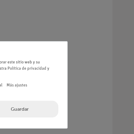
rar este sitio web y su
estra
Política de privacidad
y
al
Más ajustes
Guardar
41-00