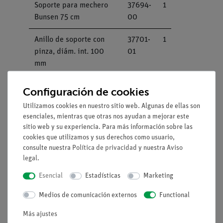
Soporte para mechero
37694-
1
Bunsen 75 cm
00
Anillo de soporte con
37701-
1
pinza, diám. int. 100
01
mm
Pinza universal
37715-
1
Configuración de cookies
01
Utilizamos cookies en nuestro sitio web. Algunas de ellas son
esenciales, mientras que otras nos ayudan a mejorar este
Doble nuez
37697-
1
sitio web y su experiencia. Para más información sobre las
00
cookies que utilizamos y sus derechos como usuario,
consulte nuestra
Política de privacidad
y nuestra
Aviso
Rejilla con porcelana,
33287-
1
legal
.
160 x 160 mm
01
Esencial
Estadísticas
Marketing
Termómetro de
38056-
1
Medios de comunicación externos
Functional
laboratorio, -10...+110
00
°C
Más ajustes