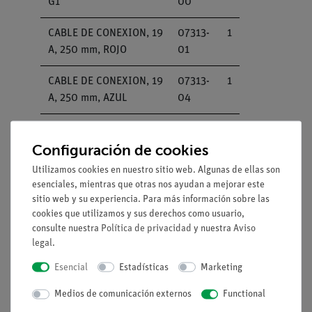
G1
00
CABLE DE CONEXION, 19
07313-
1
A, 250 mm, ROJO
01
CABLE DE CONEXION, 19
07313-
1
A, 250 mm, AZUL
04
CABLE DE CONEXION, 19
07314-
2
A, 500 mm, ROJO
01
Configuración de cookies
Utilizamos cookies en nuestro sitio web. Algunas de ellas son
CABLE DE CONEXION, 19
07314-
2
esenciales, mientras que otras nos ayudan a mejorar este
A, 500 mm, AZUL
04
sitio web y su experiencia. Para más información sobre las
cookies que utilizamos y sus derechos como usuario,
Multímetro analógico,
07021-
2
consulte nuestra
Política de privacidad
y nuestra
Aviso
600V AC/DC, 10A
11
legal
.
AC/DC, 2 MΩProtección
Esencial
Estadísticas
Marketing
contra sobrecargas
Medios de comunicación externos
Functional
PHYWE Fuente de poder
13506-
1