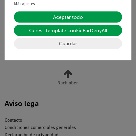
Más ajustes
CC: 0...12 V, 2 A / CA: 6
93
V, 12 V, 5 A
Aceptar todo
Ceres::Template.cookieBarDenyAll
Guardar
Nach oben
Aviso lega
Contacto
Condiciones comerciales generales
Declaración de privacidad