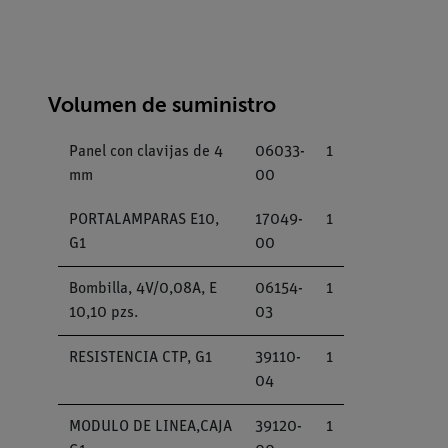
Volumen de suministro
Panel con clavijas de 4
06033-
1
mm
00
PORTALAMPARAS E10,
17049-
1
G1
00
Bombilla, 4V/0,08A, E
06154-
1
10,10 pzs.
03
RESISTENCIA CTP, G1
39110-
1
04
MODULO DE LINEA,CAJA
39120-
1