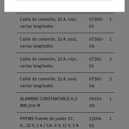
unidades
05
Cable de conexión, 32 A, rojo,
07360-
1
varias longitudes
01
Cable de conexión, 32 A, azul,
07360-
1
varias longitudes
04
Cable de conexión, 32 A, rojo,
07361-
2
varias longitudes
01
Cable de conexión, 32 A, azul,
07361-
2
varias longitudes
04
ALAMBRE CONSTANTAN,D.0,3
06101-
1
MM,100 M
00
PHYWE Fuente de poder CC:
13506-
1
0...12 V, 2 A / CA: 6 V, 12 V, 5 A
93