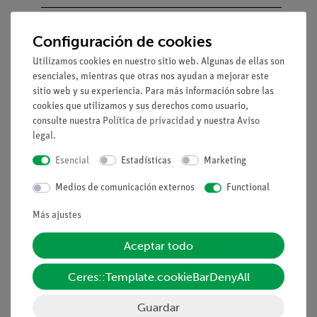
Módulo de conector
05601-
2
Configuración de cookies
interrumpido, SB
04
Utilizamos cookies en nuestro sitio web. Algunas de ellas son
Adaptador, módulo SB
05601-
2
esenciales, mientras que otras nos ayudan a mejorar este
10
sitio web y su experiencia. Para más información sobre las
cookies que utilizamos y sus derechos como usuario,
Connector en ángulo con zócalo,
05601-
2
consulte nuestra
Política de privacidad
y nuestra
Aviso
legal
.
módulo SB
12
Esencial
Estadísticas
Marketing
Interruptor, módulo SB
05602-
1
01
Medios de comunicación externos
Functional
Más ajustes
CUBA RANURADA, SIN TAPA
34568-
1
01
Aceptar todo
PINZA
07274-
1
Ceres::Template.cookieBarDenyAll
COCODRILO,S.AISLAMIEN.10PZS
03
Guardar
Conexión de enchufe, 2
07278-
1