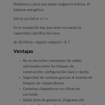
fenómeno y para una mayor exigencia teórica, el
balance energético.
Eel
=
Q
con
Eel
=
U
×
I
×
t
.
En la evaluación hay que tener en cuenta la
capacidad calorífica del vaso.
Q
= [
(cVidrio
+
cAgua
) ×
mAgua
] × Δ
T
.
Ventajas
No se necesitan conexiones de cables
adicionales entre los bloques de
construcción: configuración clara y rápida
Seguridad de contacto gracias al sistema de
bloques de rompecabezas
Contactos chapados en oro libres de
corrosión
Doble éxito de ganancia: Diagrama del