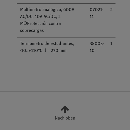
Multímetro analógico, 600V
07021-
2
AC/DC, 10A AC/DC, 2
11
MΩProtección contra
sobrecargas
Termómetro de estudiantes,
38005-
1
-10..+110°C, l = 230 mm
10
Nach oben