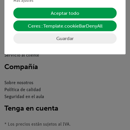
Pie de imprenta
Más ajustes
Servicio
Aceptar todo
Ceres::Template.cookieBarDenyAll
Resumen del servicio
Descargas
Guardar
Catálogos
Seminarios web & vídeos
Servicio al cliente
Compañía
Sobre nosotros
Política de calidad
Seguridad en el aula
Tenga en cuenta
* Los precios están sujetos al IVA.