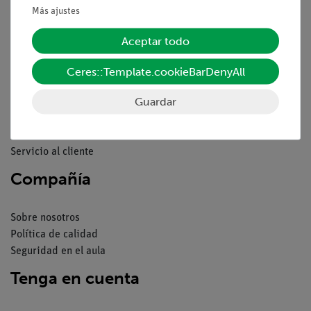
Declaración de privacidad
Más ajustes
Pie de imprenta
Aceptar todo
Servicio
Ceres::Template.cookieBarDenyAll
Resumen del servicio
Guardar
Descargas
Catálogos
Seminarios web & vídeos
Servicio al cliente
Compañía
Sobre nosotros
Política de calidad
Seguridad en el aula
Tenga en cuenta