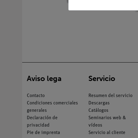
Aviso lega
Servicio
Contacto
Resumen del servicio
Condiciones comerciales
Descargas
generales
Catálogos
Declaración de
Seminarios web &
privacidad
vídeos
Pie de imprenta
Servicio al cliente