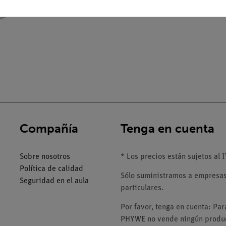
Compañía
Tenga en cuenta
Sobre nosotros
* Los precios están sujetos al I
Política de calidad
Sólo suministramos a empresas,
Seguridad en el aula
particulares.
Por favor, tenga en cuenta: Pa
PHYWE no vende ningún product