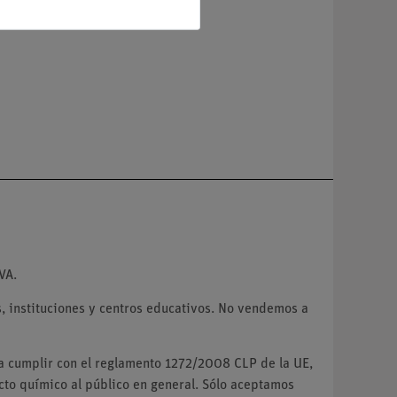
VA.
 instituciones y centros educativos. No vendemos a
ra cumplir con el reglamento 1272/2008 CLP de la UE,
o químico al público en general. Sólo aceptamos