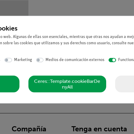
ookies
io web. Algunas de ellas son esenciales, mientras que otras nos ayudan a mejo
n sobre las cookies que utilizamos y sus derechos como usuario, consulte nu
s
Marketing
Medios de comunicación externos
Function
Ceres::Template.cookieBarDe
nyAll
Compañía
Tenga en cuenta