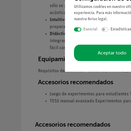
sólo se pueden observar, sino también in
Utilizamos cookies en nuestro sit
acústica cuantitativa.
experiencia. Para más informació
nuestra
Aviso legal
.
Intuitivo
- Diseño claro, todas las funcio
preparación.
Esencial
Estadística
Didáctico
- Incluye una función de ayuda 
integradas como archivos pdf. Se pueden 
fácil como el diseño de nuevos experimen
Aceptar todo
Equipamiento y datos técnicos
Requisitos del sistema: Pentium III mínimo, 
Accesorios recomendados
Juego de experimentos para estudiantes 
TESS manual avanzado Experimentos para
Accesorios recomendados