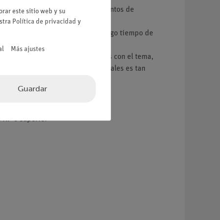
ermite realizar numerosos experimentos de
rar este sitio web y su
estra
Política de privacidad
y
a y fiable, sin necesidad de un largo tiempo de
al
Más ajustes
 de los experimentos relacionados con el tema,
o de las configuraciones individuales es tan
Guardar
 XP o superior