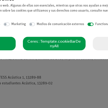
vestigar, gracias a las herramientas flexibles disponibles. Esto p
io web. Algunas de ellas son esenciales, mientras que otras nos ayudan a mejo
n sobre las cookies que utilizamos y sus derechos como usuario, consulte nu
nes importantes de un vistazo. Reciba los resultados de forma rápid
s
Marketing
Medios de comunicación externos
Function
detallada y adecuada para los estudiantes, así como descripciones
cargar experimentos preconfigurados. El ajuste y el almacenamient
tos definidos por el usuario.
Ceres::Template.cookieBarDe
nyAll
500 MHz, 64 MB de RAM, unidad de DVD, tarjeta de sonido, Windows
TESS Acústica 1, 13289-88
 estudiantes Acústica, 13289-02