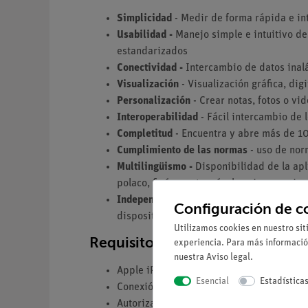
Simplicidad
- Medir de forma rápida e intu
Usabilidad -
Manejo simple e intuitivo de 
estandarizados
Conectividad -
Intercambio de datos inal
Visualización
- Visualización gráfica, dig
Personalización
- Crear notas, fotos o vi
Interoperabilidad
- Fácil intercambio de 
Completitud
- Encuentra y abre más de 10
Cumplimiento de las normas
- uso de nor
Multilingüismo -
Disponibilidad de la apli
polaco, finés, portugués, kazajo, ucrania
Independencia de la plataforma -
Disponi
Configuración de c
dispositivos finales (teléfono inteligente,
Utilizamos cookies en nuestro sit
Requisitos técnicos
experiencia. Para más informació
nuestra
Aviso legal
.
Apple iPad / iPhone (desde iOS 12.0) o 
Esencial
Estadística
Conexión Bluetooth activa
Autorización de aplicación para cámara / 