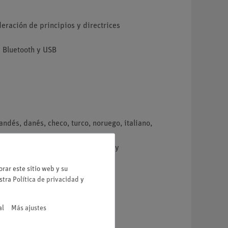
deración de principios y directrices
 Bluetooth y USB
s
andés, danés, checo, turco, noruego, italiano,
es (iOS, Android, Windows, Linux) y
rar este sitio web y su
estra
Política de privacidad
y
 la versión 10) o Linux (Debian)
al
Más ajustes