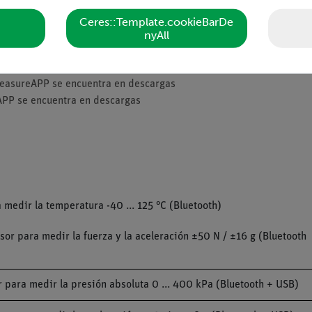
Ceres::Template.cookieBarDe
nyAll
 se encuentra
aquí
asureAPP se encuentra
aquí
easureAPP se encuentra en descargas
APP se encuentra en descargas
edir la temperatura -40 ... 125 °C (Bluetooth)
or para medir la fuerza y la aceleración ±50 N / ±16 g (Bluetooth
para medir la presión absoluta 0 ... 400 kPa (Bluetooth + USB)