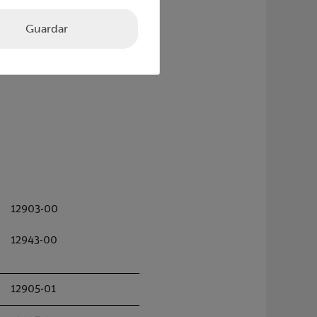
Guardar
12903-00
12943-00
12905-01