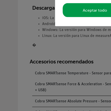
Descargas
Aceptar todo
iOS: La versión para iOS de measureAPP
Android: La versión para Android de me
Windows: La versión para Windows de m
Linux: La versión para Linux de measure
�
Accesorios recomendados
Cobra SMARTsense Temperature - Sensor para m
Cobra SMARTsense Force & Acceleration - Sens
+ USB)
Cobra SMARTsense Absolute Pressure - Sensor 