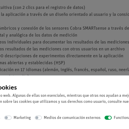
itiva (con 2 clics para el registro de datos)
la aplicación a través de un diseño orientado al usuario y la consi
ámbricos y conexión de los sensores Cobra SMARTsense a través de
ital y analógica de los datos de medición
deos individuales para documentar los resultados de las medicione
los resultados de las mediciones con otros usuarios en un archivo
0 descripciones de experimentos directamente en la aplicación
mas abiertas y establecidas (H5P)
cación en 17 idiomas (alemán, inglés, francés, español, ruso, neerl
no y vietnamita)
bilidad de la aplicación para todos los sistemas operativos móvil
ookies
 tableta, PC de escritorio)
io web. Algunas de ellas son esenciales, mientras que otras nos ayudan a mejo
n sobre las cookies que utilizamos y sus derechos como usuario, consulte nu
Android Tablet / Smartphone (desde Android 6.0) o Windows (desde
s
Marketing
Medios de comunicación externos
Function
video / audio / GPS cuando se utiliza la función correspondiente