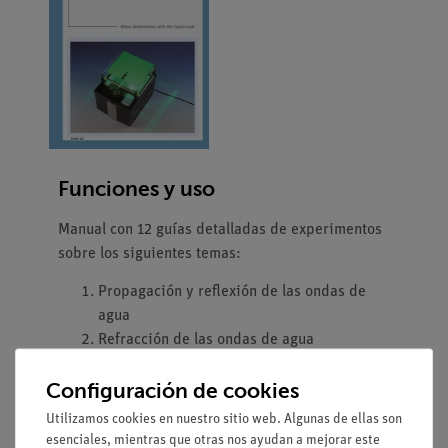
Funciones y uso
Manual con 12 guías detalladas de experimentos
sobre los siguientes temas:
Propagación y reflexión de las ondas de
agua
Refracción de las ondas de agua
Interferencia de las ondas de agua
Configuración de cookies
Difracción de las ondas de agua
Utilizamos cookies en nuestro sitio web. Algunas de ellas son
esenciales, mientras que otras nos ayudan a mejorar este