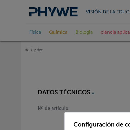
VISIÓN DE LA EDU
Física
Química
Biologia
ciencia aplic
print
DATOS TÉCNICOS
Nº de artículo
Configuración de c