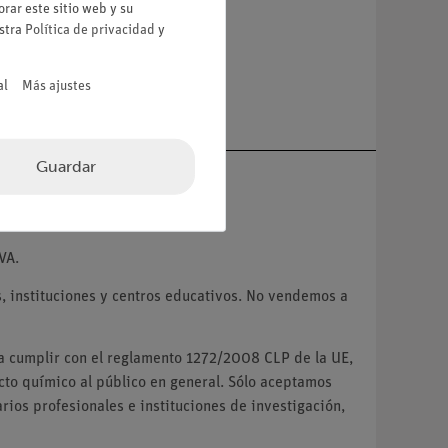
rar este sitio web y su
estra
Política de privacidad
y
al
Más ajustes
Guardar
VA.
 instituciones y centros educativos. No vendemos a
ra cumplir con el reglamento 1272/2008 CLP de la UE,
o químico al público en general. Sólo aceptamos
ios profesionales e instituciones de investigación,