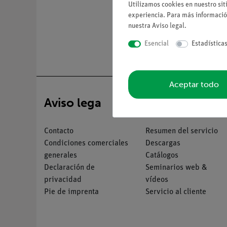
Utilizamos cookies en nuestro sit
experiencia. Para más informació
nuestra
Aviso legal
.
Esencial
Estadística
Aceptar todo
Aviso lega
Servicio
Contacto
Resumen del servicio
Condiciones comerciales
Descargas
generales
Catálogos
Declaración de
Seminarios web &
privacidad
vídeos
Pie de imprenta
Servicio al cliente