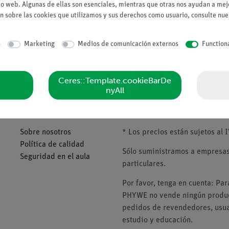
io web. Algunas de ellas son esenciales, mientras que otras nos ayudan a mejo
n sobre las cookies que utilizamos y sus derechos como usuario, consulte nu
s
Marketing
Medios de comunicación externos
Function
Ceres::Template.cookieBarDe
nyAll
Compañía
Tenga en cuenta
Sobre nosotros
* Los precios están sujetos al I
Política de calidad
Sólo suministramos a empresas,
Seguridad en el aula
particulares.
Por favor, tenga en cuenta: Pa
PHYWE no vende ningún product
pedidos de revendedores, usuar
estudio y educación.