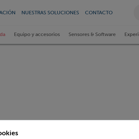
CACIÓN
NUESTRAS SOLUCIONES
CONTACTO
ada
Equipo y accesorios
Sensores & Software
Exper
ookies