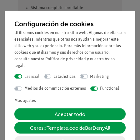
Sistema completo enrollable
Puesta en marcha rápida
Pantalla grande e integrada
Configuración de cookies
Mínimo esfuerzo de cableado
Utilizamos cookies en nuestro sitio web. Algunas de ellas son
esenciales, mientras que otras nos ayudan a mejorar este
Equipo y especificaciones
sitio web y su experiencia. Para más información sobre las
técnicas
cookies que utilizamos y sus derechos como usuario,
consulte nuestra
Política de privacidad
y nuestra
Aviso
legal
.
Suelo de sensores de alta precisión compuesto
por 16 campos de sensores (An/Al 195 × 220 × 182
Esencial
Estadísticas
Marketing
cm)
Televisor 4K UHD de 65″ integrado como pantalla
Medios de comunicación externos
Functional
SMARTfloor PlayBox para conectar el suelo con
sensores
Más ajustes
Teclado universal integrado
Chasis suave y bloqueable con protección
Aceptar todo
antivuelco
Ceres::Template.cookieBarDenyAll