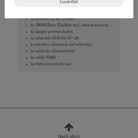
Volumen de suministro
Guardar
1x placa de sensor con 16 campos de sensor
1x alfombrilla de teclado
1x SMARTfloor PlayBox incl. antena externa
5x juegos preinstalados
1x televisor UHD de 65″-4K
1x mando a distancia del televisor
1x cable de alimentación
1x cable HDMI
1x instrucciones de uso
Nach oben