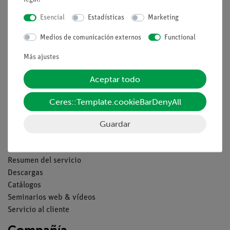
Nach oben
Esencial
Estadísticas
Marketing
Medios de comunicación externos
Functional
Aviso lega
Más ajustes
Contacto
Aceptar todo
Condiciones comerciales generales
Declaración de privacidad
Ceres::Template.cookieBarDenyAll
Pie de imprenta
Guardar
Servicio
Resumen del servicio
Descargas
Catálogos
Seminarios web & vídeos
Servicio al cliente
Compañía