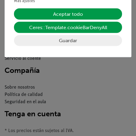
Pie de imprenta
Más ajustes
Servicio
Aceptar todo
Ceres::Template.cookieBarDenyAll
Resumen del servicio
Descargas
Guardar
Catálogos
Seminarios web & vídeos
Servicio al cliente
Compañía
Sobre nosotros
Política de calidad
Seguridad en el aula
Tenga en cuenta
* Los precios están sujetos al IVA.