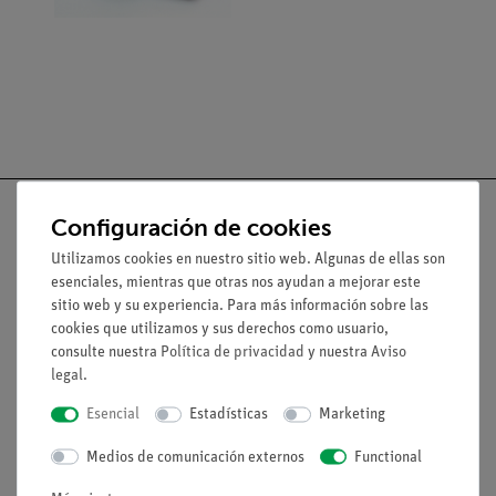
Configuración de cookies
Utilizamos cookies en nuestro sitio web. Algunas de ellas son
Nach oben
esenciales, mientras que otras nos ayudan a mejorar este
sitio web y su experiencia. Para más información sobre las
cookies que utilizamos y sus derechos como usuario,
Aviso lega
consulte nuestra
Política de privacidad
y nuestra
Aviso
legal
.
Esencial
Estadísticas
Marketing
Contacto
Condiciones comerciales generales
Medios de comunicación externos
Functional
Declaración de privacidad