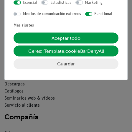
Esencial
Estadísticas
Marketing
Aviso lega
Medios de comunicación externos
Functional
Más ajustes
Contacto
Condiciones comerciales generales
Aceptar todo
Declaración de privacidad
Pie de imprenta
Ceres::Template.cookieBarDenyAll
Servicio
Guardar
Resumen del servicio
Descargas
Catálogos
Seminarios web & vídeos
Servicio al cliente
Compañía