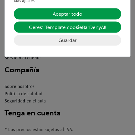
Pie de imprenta
Más ajustes
Servicio
Aceptar todo
Ceres::Template.cookieBarDenyAll
Resumen del servicio
Descargas
Guardar
Catálogos
Seminarios web & vídeos
Servicio al cliente
Compañía
Sobre nosotros
Política de calidad
Seguridad en el aula
Tenga en cuenta
* Los precios están sujetos al IVA.