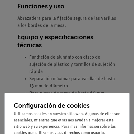
Funciones y uso
Abrazadera para la fijación segura de las varillas
a los bordes de la mesa.
Equipo y especificaciones
técnicas
Fundición de aluminio con disco de
sujeción de plástico y tornillos de sujeción
rápida
Separación máxima: para varillas de hasta
13 mm de diámetro
Para placas de mesa de hasta 60 mm
Configuración de cookies
Utilizamos cookies en nuestro sitio web. Algunas de ellas son
esenciales, mientras que otras nos ayudan a mejorar este
sitio web y su experiencia. Para más información sobre las
cookies que utilizamos y sus derechos como usuario,