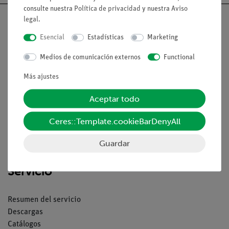
consulte nuestra
Política de privacidad
y nuestra
Aviso
legal
.
Esencial
Estadísticas
Marketing
Nach oben
Medios de comunicación externos
Functional
Más ajustes
Aviso lega
Aceptar todo
Contacto
Ceres::Template.cookieBarDenyAll
Condiciones comerciales generales
Declaración de privacidad
Guardar
Pie de imprenta
Servicio
Resumen del servicio
Descargas
Catálogos