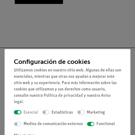
Configuración de cookies
Utilizamos cookies en nuestro sitio web. Algunas de ellas son
Nach oben
esenciales, mientras que otras nos ayudan a mejorar este
sitio web y su experiencia. Para más información sobre las
cookies que utilizamos y sus derechos como usuario,
Aviso lega
consulte nuestra
Política de privacidad
y nuestra
Aviso
legal
.
Esencial
Estadísticas
Marketing
Contacto
Condiciones comerciales generales
Medios de comunicación externos
Functional
Declaración de privacidad
Pie de imprenta