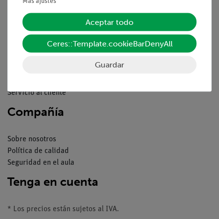
Más ajustes
Servicio
Aceptar todo
Ceres::Template.cookieBarDenyAll
Resumen del servicio
Descargas
Guardar
Catálogos
Seminarios web & vídeos
Servicio al cliente
Compañía
Sobre nosotros
Política de calidad
Seguridad en el aula
Tenga en cuenta
* Los precios están sujetos al IVA.