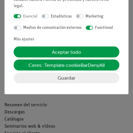
legal
.
Esencial
Estadísticas
Marketing
Nach oben
Medios de comunicación externos
Functional
Aviso lega
Más ajustes
Aceptar todo
Contacto
Condiciones comerciales generales
Ceres::Template.cookieBarDenyAll
Declaración de privacidad
Pie de imprenta
Guardar
Servicio
Resumen del servicio
Descargas
Catálogos
Seminarios web & vídeos