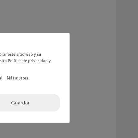
rar este sitio web y su
estra
Política de privacidad
y
al
Más ajustes
Guardar